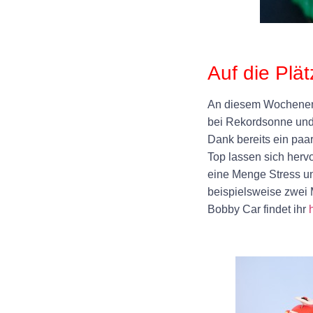
+
Auf die Plätz
An diesem Wochenend
bei Rekordsonne und
Dank bereits ein paa
Top lassen sich herv
eine Menge Stress un
beispielsweise zwei 
Bobby Car findet ihr
+