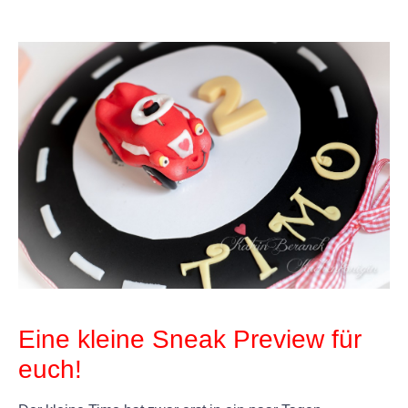
+
+
Eine kleine Sneak Preview für
euch!