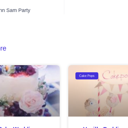
nn Sam Party
re
Cake Pops