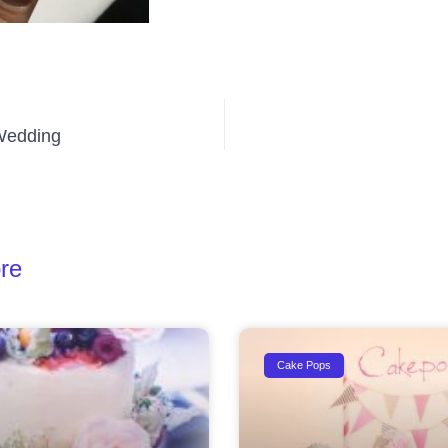
Wedding
re
Cake Pops