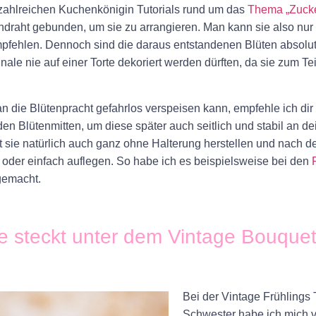
ahlreichen Kuchenkönigin Tutorials
rund um das
Thema „Zucke
ndraht gebunden, um sie zu arrangieren.
Man kann sie also nur 
mpfehlen. Dennoch sind die daraus entstandenen
Blüten absolu
inale nie auf einer Torte dekoriert werden dürften, da sie zum Teil
an die
Blütenpracht gefahrlos verspeisen
kann, empfehle ich di
en Blütenmitten, um diese später auch seitlich und stabil an de
t sie natürlich auch ganz ohne Halterung herstellen und nach 
 oder einfach auflegen. So habe ich es beispielsweise bei den
emacht.
e steckt unter dem Vintage Bouque
Bei der
Vintage Frühlings 
Schwester habe ich mich