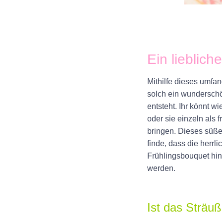
+
Ein lieblich
Mithilfe dieses
umfan
solch ein w
underschö
entsteht. Ihr könnt w
oder sie
einzeln als 
bringen
. Dieses süße
finde, dass die
herrli
Frühlingsbouquet
hi
werden.
+
Ist das Sträu