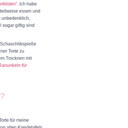
rblüten“
. Ich habe
teilweise essen und
t unbedenklich
,
 sogar giftig sind
r Schaschlikspieße
iner Torte zu
dem Trocknen mit
Ranunkeln für
t?
Torte
für meine
von alten Kreidetafeln