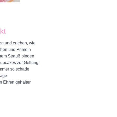
kt
en und erleben
, wie
then und Primeln
inem
Strauß binden
Cupcakes zur Geltung
 immer so schade
tage
in Ehren gehalten