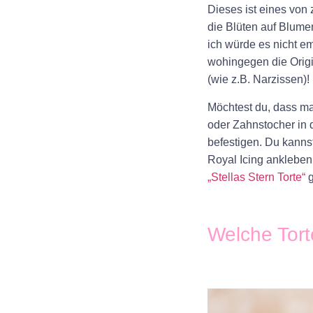
Dieses ist eines von
z
die
Blüten auf Blume
ich würde es nicht e
wohingegen die
Orig
(wie z.B. Narzissen)!
Möchtest du, dass m
oder Zahnstocher in d
befestigen. Du kanns
Royal Icing ankleben
„Stellas Stern Torte“
g
+
Welche Tort
+