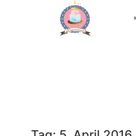
B
Tag:
5. April 2016