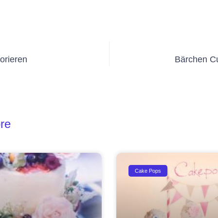
orieren
Bärchen C
re
Cake Pops