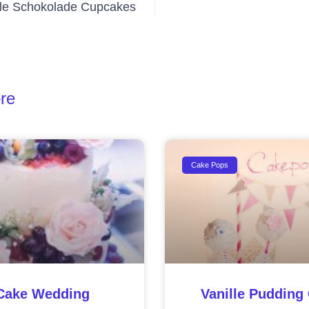
le Schokolade Cupcakes
re
Cake Pops
Cake Wedding
Vanille Pudding