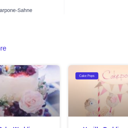
arpone-Sahne
re
Cake Pops