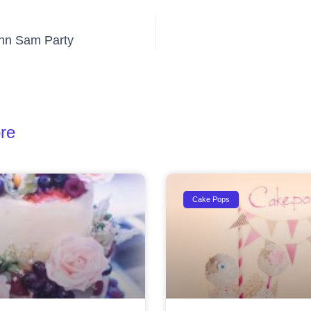
nn Sam Party
re
Cake Pops