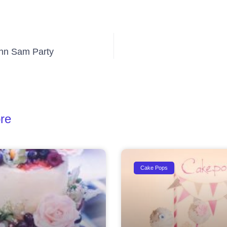
nn Sam Party
re
Cake Pops