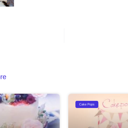
re
Cake Pops