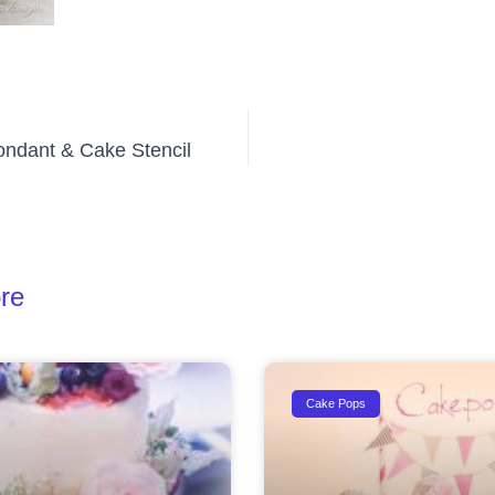
ndant & Cake Stencil
re
Cake Pops