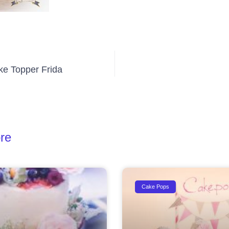
e Topper Frida
re
Cake Pops