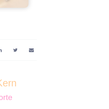
Kern
orte