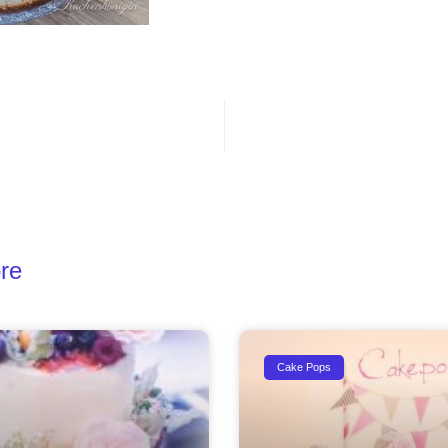
re
Cake Pops